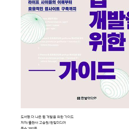
도서명:더 나은 웹 개발을 위한 가이드
저자/출판사:고승원/한빛미디어
쪽수:380쪽