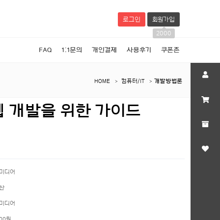
로그인
회원가입
2000
FAQ
1:1문의
개인결제
사용후기
쿠폰존
HOME
컴퓨터/IT
개발방법론
웹 개발을 위한 가이드
미디어
산
미디어
000원