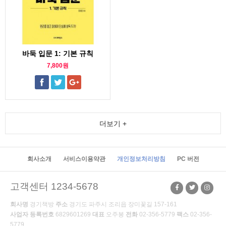
바둑 입문 1: 기본 규칙
7,800원
더보기 +
회사소개
서비스이용약관
개인정보처리방침
PC 버전
고객센터 1234-5678
회사명
경기책방
주소
경기도 파주시 조리읍 장미꽃길 157-161
사업자 등록번호
6829601269
대표
오주봉
전화
02-356-5779
팩스
02-356-
5779