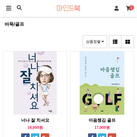
0
바둑/골프
상품정렬
너나 잘 치셔요
마음챙김 골프
16,000원
17,000원