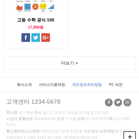
고등 수학 공식 100
17,000원
더보기 +
회사소개
서비스이용약관
개인정보처리방침
PC 버전
고객센터 1234-5678
회사명
경기책방
주소
경기도 파주시 조리읍 장미꽃길 157-161
사업자 등록번호
6829601269
대표
오주봉
전화
02-356-5779
팩스
02-356-
5779
통신판매업신고번호
제2021-경기파주-1335호
개인정보 보호책임자
오주봉
Copyright © 2001-2013 경기책방. All Rights Reserved.